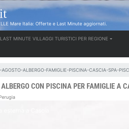
it
LLE Mare Italia: Offerte e Last Minute aggiornati.
urrent)
LAST MINUTE VILLAGGI TURISTICI PER REGIONE
-AGOSTO-ALBERGO-FAMIGLIE-PISCINA-CASCIA-SPA-PISC
 ALBERGO CON PISCINA PER FAMIGLIE A 
Perugia
Umbria Offerte Parco verde e piscina esterna