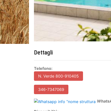
Dettagli
Telefono:
N. Verde 800-910405
346-7347069
W
hats