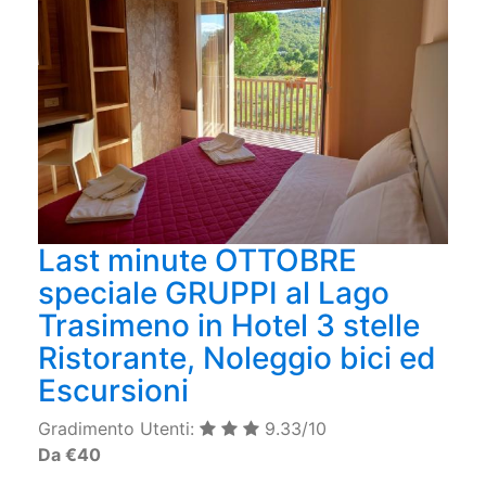
Last minute OTTOBRE
speciale GRUPPI al Lago
Trasimeno in Hotel 3 stelle
Ristorante, Noleggio bici ed
Escursioni
Gradimento Utenti:
9.33/10
Da €40