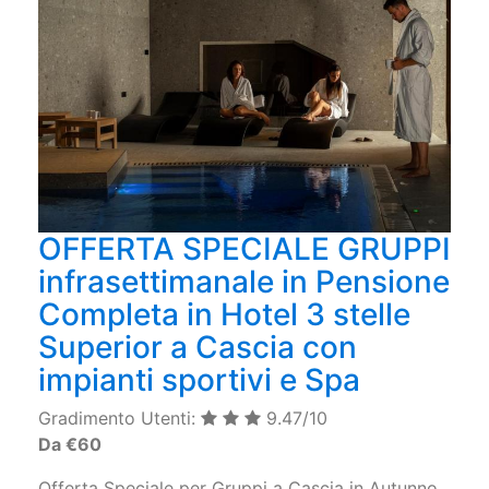
OFFERTA SPECIALE GRUPPI
infrasettimanale in Pensione
Completa in Hotel 3 stelle
Superior a Cascia con
impianti sportivi e Spa
Gradimento Utenti:
9.47/10
Da €60
Offerta Speciale per Gruppi a Cascia in Autunno