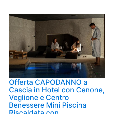
Offerta CAPODANNO a
Cascia in Hotel con Cenone,
Veglione e Centro
Benessere Mini Piscina
Riscaldata con