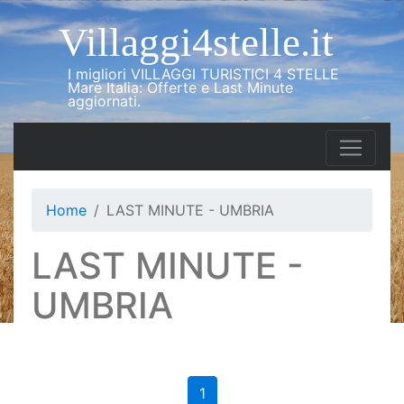
Villaggi4stelle.it
I migliori VILLAGGI TURISTICI 4 STELLE
Mare Italia: Offerte e Last Minute
aggiornati.
Home
LAST MINUTE - UMBRIA
LAST MINUTE -
UMBRIA
1