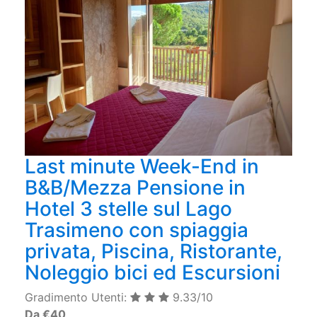
Last minute Week-End in
B&B/Mezza Pensione in
Hotel 3 stelle sul Lago
Trasimeno con spiaggia
privata, Piscina, Ristorante,
Noleggio bici ed Escursioni
Gradimento Utenti:
9.33/10
Da €40