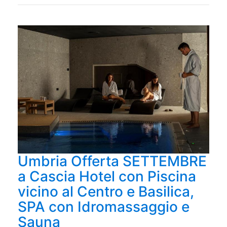
Umbria Offerta SETTEMBRE
a Cascia Hotel con Piscina
vicino al Centro e Basilica,
SPA con Idromassaggio e
Sauna