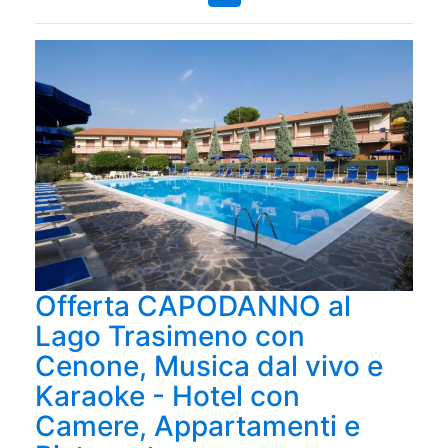
Offerta CAPODANNO al
Lago Trasimeno con
Cenone, Musica dal vivo e
Karaoke - Hotel con
Camere, Appartamenti e