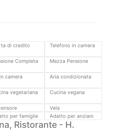
ta di credito
Telefono in camera
nsione Completa
Mezza Pensione
in camera
Aria condizionata
ina vegetariana
Cucina vegana
censore
Vela
tto per famiglie
Adatto per anziani
a, Ristorante - H.
o, Hotel 3 stelle Fronte Lago con