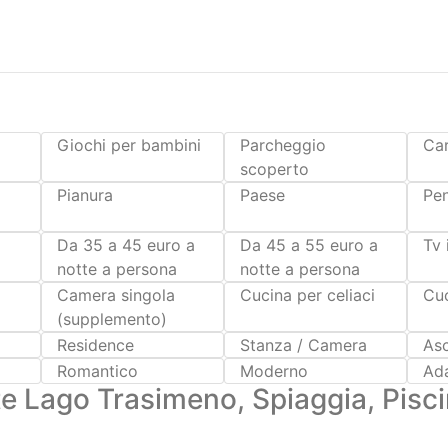
Giochi per bambini
Parcheggio
Car
scoperto
Pianura
Paese
Pe
Da 35 a 45 euro a
Da 45 a 55 euro a
Tv 
notte a persona
notte a persona
Camera singola
Cucina per celiaci
Cuc
(supplemento)
Residence
Stanza / Camera
As
Romantico
Moderno
Ada
e Lago Trasimeno, Spiaggia, Piscin
Hotel Torricella - Umbria, Parco Naturale del Lago Trasimen