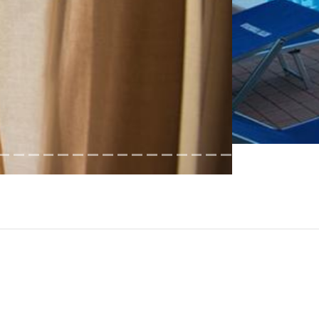
App
392-6237120