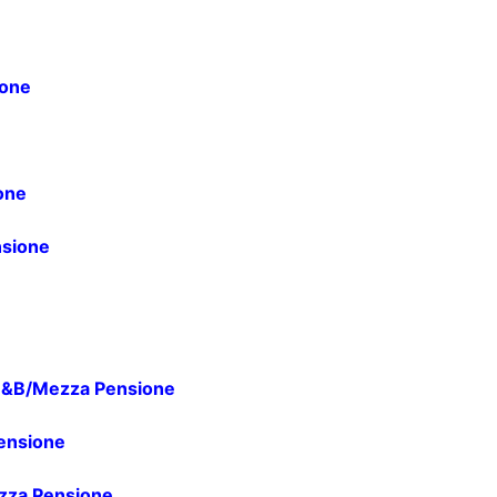
one
one
sione
&B/Mezza Pensione
ensione
za Pensione