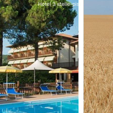
bria
Next