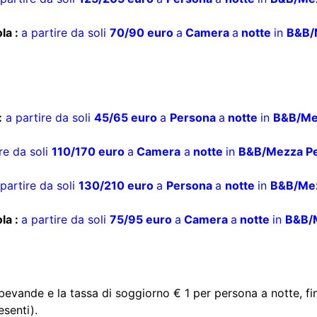
la :
a partire da soli
70/90 euro
a
Camera
a
notte
in
B&B/
:
a partire da soli
45/65 euro
a
Persona
a
notte
in
B&B/Me
re da soli
110/170 euro
a
Camera
a
notte
in
B&B/Mezza P
 partire da soli
130/210 euro
a
Persona
a
notte
in
B&B/Mez
la :
a partire da soli
75/95 euro
a
Camera
a
notte
in
B&B/
bevande e la tassa di soggiorno € 1 per persona a notte, 
esenti).
persona, in camera doppia, e sono comprensivi di ingresso 