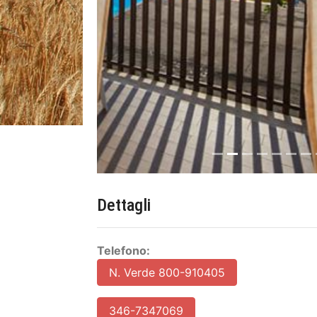
Dettagli
Telefono:
N. Verde 800-910405
346-7347069
W
hats