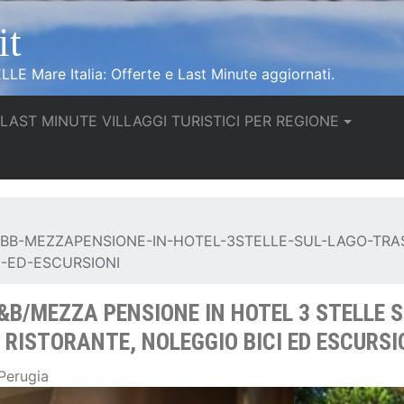
it
LLE Mare Italia: Offerte e Last Minute aggiornati.
urrent)
LAST MINUTE VILLAGGI TURISTICI PER REGIONE
BB-MEZZAPENSIONE-IN-HOTEL-3STELLE-SUL-LAGO-TRAS
I-ED-ESCURSIONI
B&B/MEZZA PENSIONE IN HOTEL 3 STELLE
, RISTORANTE, NOLEGGIO BICI ED ESCURSI
 Perugia