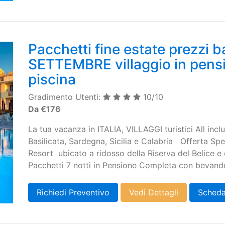
Pacchetti fine estate prezzi ba
SETTEMBRE villaggio in pens
piscina
Gradimento Utenti:
10/10
Da €176
La tua vacanza in ITALIA, VILLAGGI turistici All incl
Basilicata, Sardegna, Sicilia e Calabria Offerta Sp
Resort ubicato a ridosso della Riserva del Belice e
Pacchetti 7 notti in Pensione Completa con bevande 
Richiedi Preventivo
Vedi Dettagli
Scheda