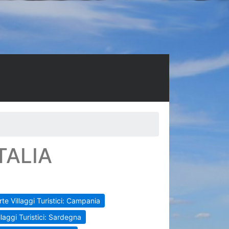
TALIA
rte Villaggi Turistici: Campania
llaggi Turistici: Sardegna