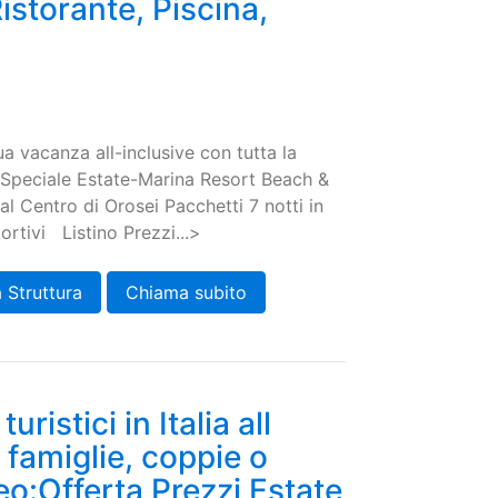
istorante, Piscina,
tua vacanza all-inclusive con tutta la
ta Speciale Estate-Marina Resort Beach &
l Centro di Orosei Pacchetti 7 notti in
rtivi Listino Prezzi...>
 Struttura
Chiama subito
uristici in Italia all
r famiglie, coppie o
eo:Offerta Prezzi Estate