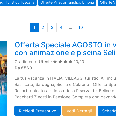
ggi Turistici: Toscana
Offerte Villaggi Turistici: Umbria
Offerte Vi
1
2
3
4
...
10
Offerta Speciale AGOSTO in vi
con animazione e piscina Sel
Gradimento Utenti:
10/10
Da €560
La tua vacanza in ITALIA, VILLAGGI turistici All incl
Basilicata, Sardegna, Sicilia e Calabria Offerta Sp
Resort ubicato a ridosso della Riserva del Belice e
Pacchetti 7 notti in Pensione Completa con bevande 
Richiedi Preventivo
Vedi Dettagli
Scheda