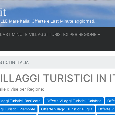
it
LLE Mare Italia: Offerte e Last Minute aggiornati.
urrent)
LAST MINUTE VILLAGGI TURISTICI PER REGIONE
TICI IN ITALIA
LLAGGI TURISTICI IN I
elle divise per Regione:
llaggi Turistici: Basilicata
Offerte Villaggi Turistici: Calabria
Offe
ggi Turistici: Piemonte
Offerte Villaggi Turistici: Puglia
Offerte Vi