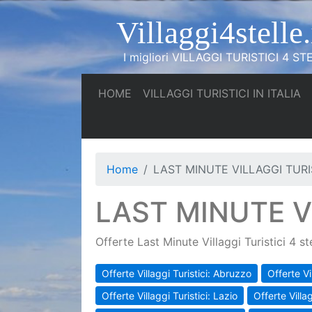
Villaggi4stelle.
I migliori VILLAGGI TURISTICI 4 STE
(current)
(c
HOME
VILLAGGI TURISTICI IN ITALIA
Home
LAST MINUTE VILLAGGI TURIS
LAST MINUTE VI
Offerte Last Minute Villaggi Turistici 4 st
Offerte Villaggi Turistici: Abruzzo
Offerte Vi
Offerte Villaggi Turistici: Lazio
Offerte Villa