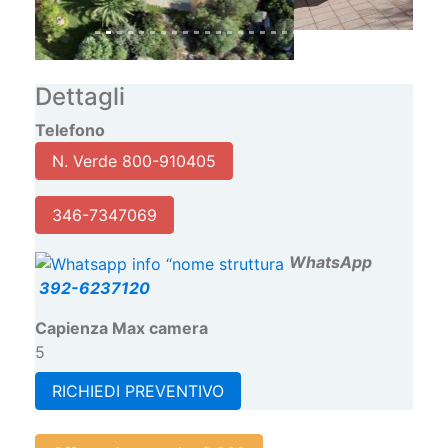
Dettagli
Telefono
N. Verde 800-910405
346-7347069
W
hatsApp
392-6237120
Capienza Max camera
5
RICHIEDI PREVENTIVO
Offerte Agosto da: € 209