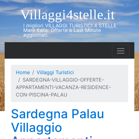
Villaggi4stelle.it
I migliori VILLAGGI TURISTICI 4 STELLE
Mare Italia: Offerte e Last Minute
aggiornati.
Home
Villaggi Turistici
SARDEGNA-VILLAGGIO-OFFERTE-
APPARTAMENTI-VACANZA-RESIDENCE-
CON-PISCINA-PALAU
Sardegna Palau
Villaggio