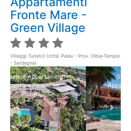
Appartamenti
Fronte Mare -
Green Village
Villaggi Turistici (città: Palau - Prov. Olbia-Tempio
- Sardegna)
Sardegna: Piscina
Appartamenti Vacanza a
Palau
Previous
Next