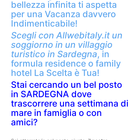
per una Vacanza davvero
Indimenticabile!
Scegli con Allwebitaly.it un
soggiorno in un villaggio
turistico in Sardegna
, in
formula residence o family
hotel La Scelta è Tua!
Stai cercando un bel posto
in SARDEGNA dove
trascorrere una settimana di
mare in famiglia o con
amici?
Sei atterrato/a nel posto giusto,
il nostro
Residence l'Isolotto di Palau sarà l'ideale per Te!