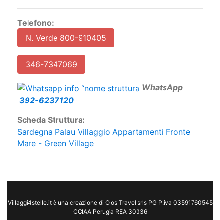
Telefono:
N. Verde 800-910405
346-7347069
W
hatsApp
392-6237120
Scheda Struttura:
Sardegna Palau Villaggio Appartamenti Fronte
Mare - Green Village
Villaggi4stelle.it è una creazione di Olos Travel srls PG P.iva 03591760545
CCIAA Perugia REA 30336
* I nomi delle strutture sono di pura fantasia Disclaimer