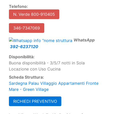
N. Verde 800-910405
346-7347069
W
hatsApp
392-6237120
Disponibilità:
Buona disponibilità - 3/5/7 notti in Sola
Locazione con Uso Cucina
Scheda Struttura:
Sardegna Palau Villaggio Appartamenti Fronte
Mare - Green Village
RICHIEDI PREVENTIVO
Last Minute Week End in Residence fronte mare
a Palau in Sardegna