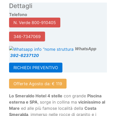
Dettagli
Telefono
N. Verde 800-910405
346-7347069
W
hatsApp
392-6237120
RICHIEDI PREVENTIVO
Offerte Agosto da: € 119
Lo Smeraldo Hotel 4 stelle
con grande
Piscina
esterna e SPA
, sorge in collina ma
vicinissimo al
Mare
ed alle più famose località della
Costa
Smeralda
, immerso nelle rocce di granito e i