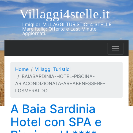
Villaggi4stelle.it
I migliori VILLAGGI TURISTICI 4 STELLE
Mare Italia: Offerte e Last Minute
aggiornati.
Home
Villaggi Turistici
BAIASARDINIA-HOTEL-PISCINA-
ARIACONDIZIONATA-AREABENESSERE-
LOSMERALDO
A Baia Sardinia
Hotel con SPA e