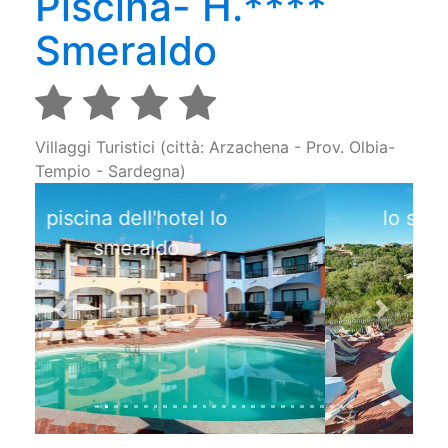
Piscina- H.****
Smeraldo
Villaggi Turistici (città: Arzachena - Prov. Olbia-
Tempio - Sardegna)
lo splendido hotel 4 stelle a
baja sardinia
Previous
Next