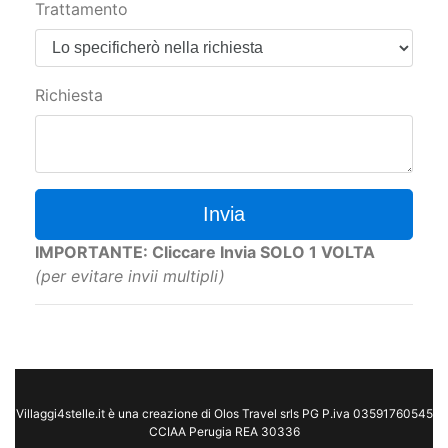
Trattamento
Richiesta
Invia
IMPORTANTE: Cliccare Invia SOLO 1 VOLTA
(per evitare invii multipli)
Villaggi4stelle.it è una creazione di Olos Travel srls PG P.iva 03591760545
CCIAA Perugia REA 30336