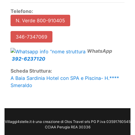
Telefono:
N. Verde 800-910405
346-7347069
W
hatsApp
392-6237120
Scheda Struttura:
A Baia Sardinia Hotel con SPA e Piscina- H.****
Smeraldo
Villaggi4stelle.it è una creazione di Olos Travel srls PG P.iva 03591760545
CCIAA Perugia REA 30336