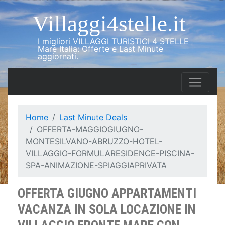
Villaggi4stelle.it
I migliori VILLAGGI TURISTICI 4 STELLE
Mare Italia: Offerte e Last Minute
aggiornati.
Home
Last Minute Deals
OFFERTA-MAGGIOGIUGNO-
MONTESILVANO-ABRUZZO-HOTEL-
VILLAGGIO-FORMULARESIDENCE-PISCINA-
SPA-ANIMAZIONE-SPIAGGIAPRIVATA
OFFERTA GIUGNO APPARTAMENTI
VACANZA IN SOLA LOCAZIONE IN