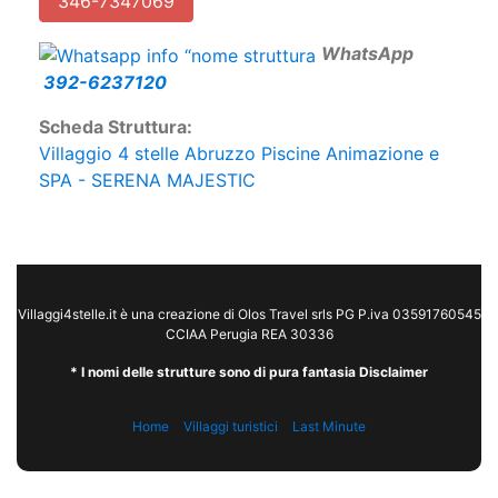
346-7347069
W
hatsApp
392-6237120
Scheda Struttura:
Villaggio 4 stelle Abruzzo Piscine Animazione e
SPA - SERENA MAJESTIC
Villaggi4stelle.it è una creazione di Olos Travel srls PG P.iva 03591760545
CCIAA Perugia REA 30336
* I nomi delle strutture sono di pura fantasia Disclaimer
Home
Villaggi turistici
Last Minute