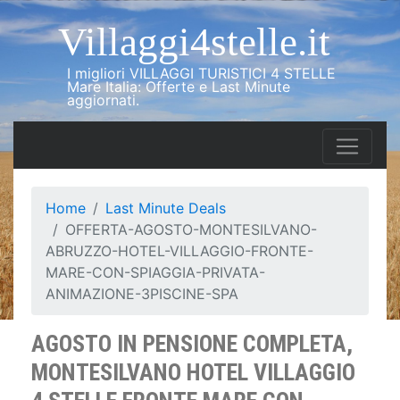
Villaggi4stelle.it
I migliori VILLAGGI TURISTICI 4 STELLE
Mare Italia: Offerte e Last Minute
aggiornati.
Home
Last Minute Deals
OFFERTA-AGOSTO-MONTESILVANO-
ABRUZZO-HOTEL-VILLAGGIO-FRONTE-
MARE-CON-SPIAGGIA-PRIVATA-
ANIMAZIONE-3PISCINE-SPA
AGOSTO IN PENSIONE COMPLETA,
MONTESILVANO HOTEL VILLAGGIO