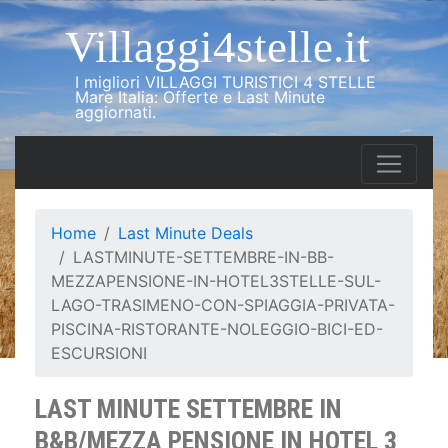
Villaggi4stelle.it
I migliori VILLAGGI TURISTICI 4 STELLE
Mare Italia: Offerte e Last Minute
aggiornati.
Home
Last Minute Deals
LASTMINUTE-SETTEMBRE-IN-BB-
MEZZAPENSIONE-IN-HOTEL3STELLE-SUL-
LAGO-TRASIMENO-CON-SPIAGGIA-PRIVATA-
PISCINA-RISTORANTE-NOLEGGIO-BICI-ED-
ESCURSIONI
LAST MINUTE SETTEMBRE IN
B&B/MEZZA PENSIONE IN HOTEL 3