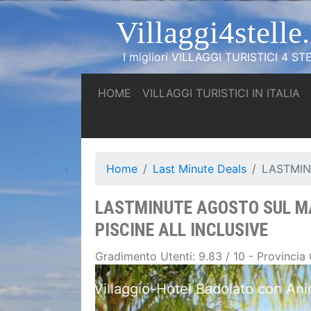
Villaggi4stelle.
I migliori VILLAGGI TURISTICI 4 STE
(current)
(c
HOME
VILLAGGI TURISTICI IN ITALIA
Home
Last Minute Deals
LASTMIN
LASTMINUTE AGOSTO SUL MAR
PISCINE ALL INCLUSIVE
Gradimento Utenti: 9.83 / 10 - Provincia