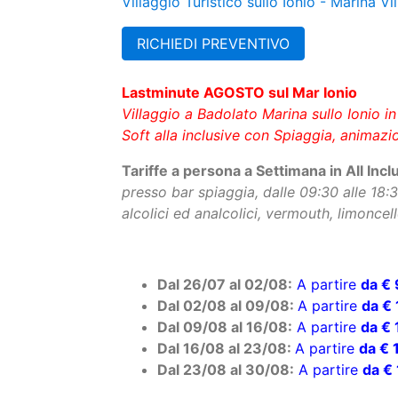
RICHIEDI PREVENTIVO
Lastminute AGOSTO sul Mar Ionio
Villaggio a Badolato Marina sullo Ionio i
Soft alla inclusive con Spiaggia, animazi
Tariffe a persona a Settimana in All Inc
presso bar spiaggia, dalle 09:30 alle 18:30
alcolici ed analcolici, vermouth, limonce
Dal 26/07 al 02/08:
A partire
da € 
Dal 02/08 al 09/08:
A partire
da € 
Dal 09/08 al 16/08:
A partire
da € 
Dal 16/08 al 23/08:
A partire
da € 
Dal 23/08 al 30/08:
A partire
da € 
Riduzioni Letti aggiunti
(L’età dei bambi