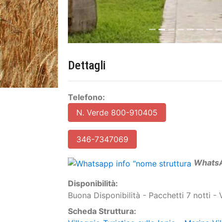
Dettagli
Telefono:
N. Verde 800-910405
346-7347069
W
hats
Disponibilità:
Buona Disponibilità - Pacchetti 7 notti - V
Scheda Struttura:
Villaggio Turistico sullo Ionio - Marina V