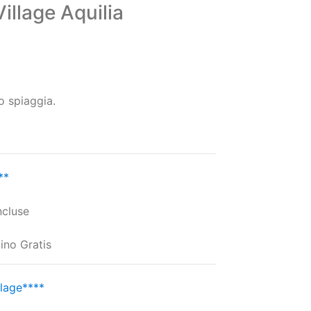
Village Aquilia
o spiaggia.
**
ncluse
bino Gratis
llage****