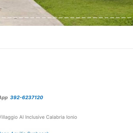
App
392-6237120
illaggio Al Inclusive Calabria Ionio
illage Aquilia Sunbeach