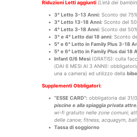
3° Letto 3-13 Anni:
Sconto del 75% 
3° Letto 13-18 Anni:
Sconto del 50% 
4° Letto 3-18 Anni:
Sconto del 50% i
3° e 4° Letto dai 18 anni:
Sconto del
5° e 6° Letto in Family Plus 3-18 A
5° e 6° Letto in Family Plus dai 18 
Infant 0/6 Mesi
(GRATIS): culla fac
(DAI 6 MESI AI 3 ANNI): obbligatoria
una a camera) ed utilizzo della
bib
Supplementi Obbligatori:
“ESSE CARD”:
obbligatoria dal 31/0
piscine e alla spiaggia privata attr
wi-fi gratuito nelle zone comuni; att
delle canoe; fitness, acquagym, balli
Tassa di soggiorno
Biberoneria: