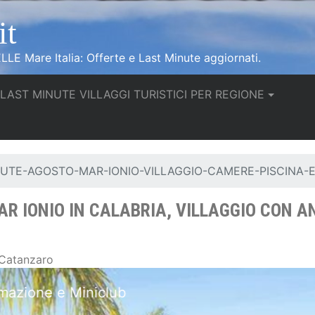
it
LLE Mare Italia: Offerte e Last Minute aggiornati.
urrent)
LAST MINUTE VILLAGGI TURISTICI PER REGIONE
UTE-AGOSTO-MAR-IONIO-VILLAGGIO-CAMERE-PISCINA-
 IONIO IN CALABRIA, VILLAGGIO CON AN
 Catanzaro
Hotel ad Aquilia con Lounge bar