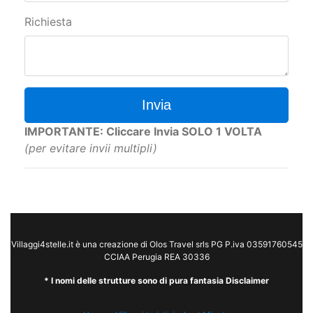
Richiesta
Invia
IMPORTANTE: Cliccare Invia SOLO 1 VOLTA
(per evitare invii multipli)
Villaggi4stelle.it è una creazione di Olos Travel srls PG P.iva 03591760545
CCIAA Perugia REA 30336
* I nomi delle strutture sono di pura fantasia Disclaimer
Home
Villaggi turistici
Last Minute