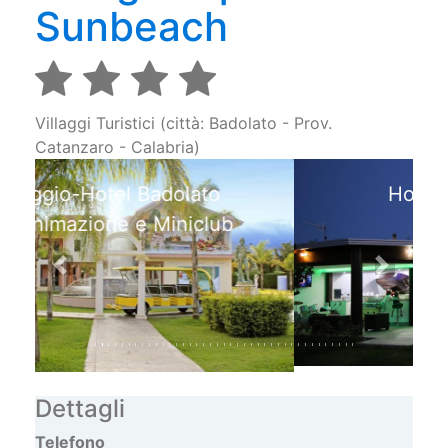
Sunbeach
Villaggi Turistici (città: Badolato - Prov.
Catanzaro - Calabria)
Hotel ad Aquilia con
Lounge bar
Previous
Next
Dettagli
Telefono