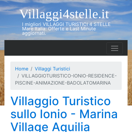
Villaggi4stelle.it
I migliori VILLAGGI TURISTICI 4 STELLE
Mare Italia: Offerte e Last Minute
aggiornati.
Home
Villaggi Turistici
VILLAGGIOTURISTICO-IONIO-RESIDENCE-
PISCINE-ANIMAZIONE-BADOLATOMARINA
Villaggio Turistico
sullo Ionio - Marina
Village Aquilia