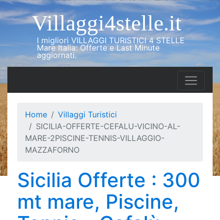
Villaggi4stelle.it
I migliori VILLAGGI TURISTICI 4 STELLE
Mare Italia: Offerte e Last Minute
aggiornati.
Home
Villaggi Turistici
SICILIA-OFFERTE-CEFALU-VICINO-AL-
MARE-2PISCINE-TENNIS-VILLAGGIO-
MAZZAFORNO
Sicilia Offerte : 300
mt mare, Piscine,