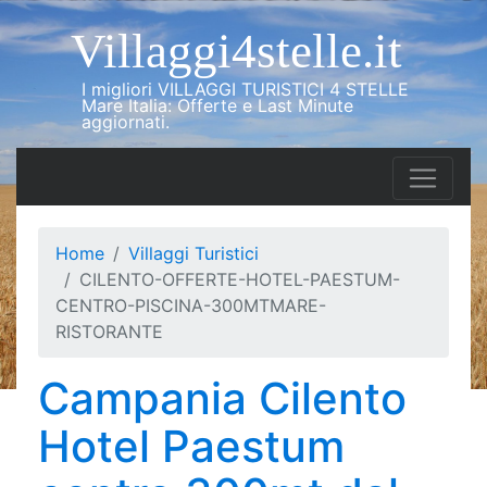
Villaggi4stelle.it
I migliori VILLAGGI TURISTICI 4 STELLE
Mare Italia: Offerte e Last Minute
aggiornati.
Home
Villaggi Turistici
CILENTO-OFFERTE-HOTEL-PAESTUM-
CENTRO-PISCINA-300MTMARE-
RISTORANTE
Campania Cilento
Hotel Paestum