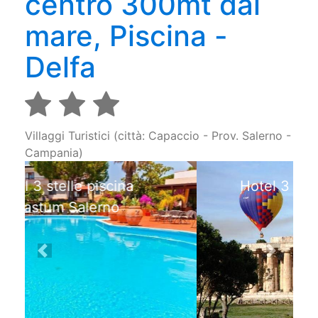
centro 300mt dal
mare, Piscina -
Delfa
Villaggi Turistici (città: Capaccio - Prov. Salerno -
Campania)
Hotel 3 stelle vicino Templi
di Peastum
Previous
Next