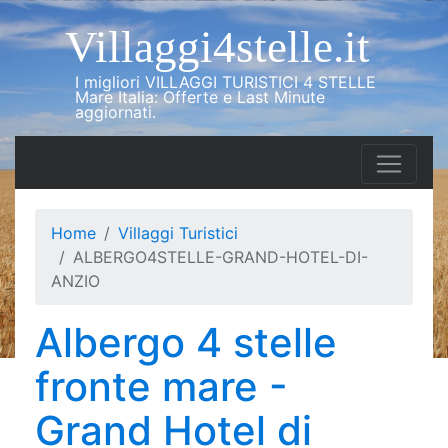
Villaggi4stelle.it
I migliori VILLAGGI TURISTICI 4 STELLE
Mare Italia: Offerte e Last Minute
aggiornati.
Home
Villaggi Turistici
ALBERGO4STELLE-GRAND-HOTEL-DI-
ANZIO
Albergo 4 stelle
fronte mare -
Grand Hotel di