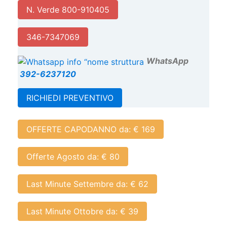
N. Verde 800-910405
346-7347069
W
hatsApp
392-6237120
RICHIEDI PREVENTIVO
OFFERTE CAPODANNO da: € 169
Offerte Agosto da: € 80
Last Minute Settembre da: € 62
Last Minute Ottobre da: € 39