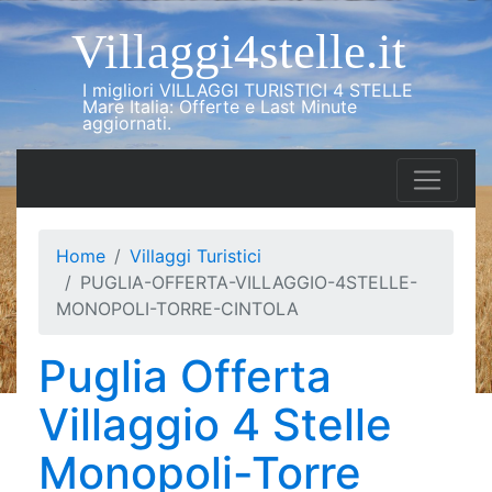
Villaggi4stelle.it
I migliori VILLAGGI TURISTICI 4 STELLE
Mare Italia: Offerte e Last Minute
aggiornati.
Home
Villaggi Turistici
PUGLIA-OFFERTA-VILLAGGIO-4STELLE-
MONOPOLI-TORRE-CINTOLA
Puglia Offerta
Villaggio 4 Stelle
Monopoli-Torre