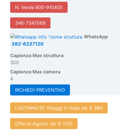
N. Verde 800-910405
346-7347069
W
hatsApp
392-6237120
Capienza Max struttura
300
Capienza Max camera
4
RICHIEDI PREVENTIVO
LASTMINUTE Villaggi in Italia da: € 980
Offerte Agosto da: € 1120