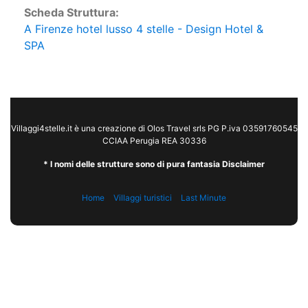
Scheda Struttura:
A Firenze hotel lusso 4 stelle - Design Hotel &
SPA
Villaggi4stelle.it è una creazione di Olos Travel srls PG P.iva 03591760545
CCIAA Perugia REA 30336
* I nomi delle strutture sono di pura fantasia Disclaimer
Home
Villaggi turistici
Last Minute