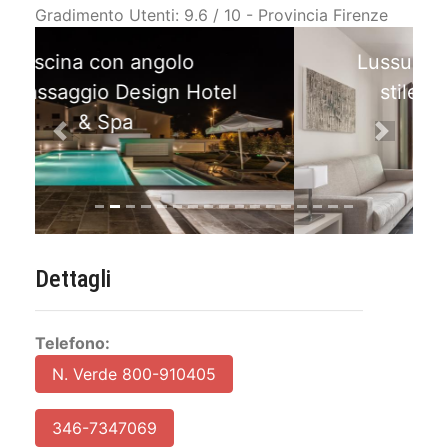
Gradimento Utenti: 9.6 / 10 - Provincia Firenze
Lussuose Suite arredate in
stile minimal moderno
Previous
Next
Dettagli
Telefono:
N. Verde 800-910405
346-7347069