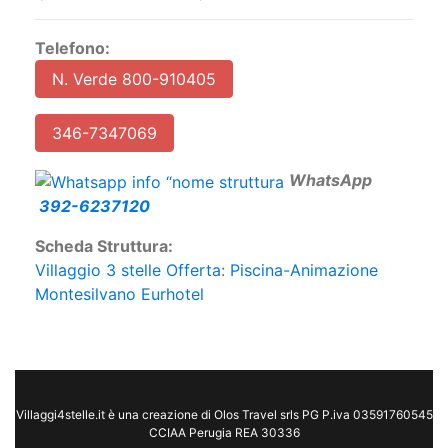
Telefono:
N. Verde 800-910405
346-7347069
W
hatsApp
392-6237120
Scheda Struttura:
Villaggio 3 stelle Offerta: Piscina-Animazione
Montesilvano Eurhotel
Villaggi4stelle.it è una creazione di Olos Travel srls PG P.iva 03591760545
CCIAA Perugia REA 30336