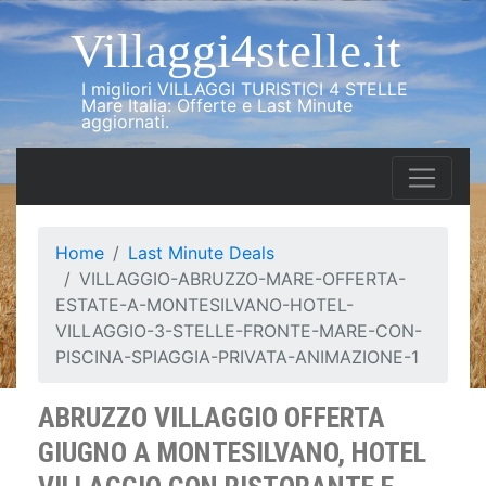
Villaggi4stelle.it
I migliori VILLAGGI TURISTICI 4 STELLE
Mare Italia: Offerte e Last Minute
aggiornati.
Home
Last Minute Deals
VILLAGGIO-ABRUZZO-MARE-OFFERTA-
ESTATE-A-MONTESILVANO-HOTEL-
VILLAGGIO-3-STELLE-FRONTE-MARE-CON-
PISCINA-SPIAGGIA-PRIVATA-ANIMAZIONE-1
ABRUZZO VILLAGGIO OFFERTA
GIUGNO A MONTESILVANO, HOTEL