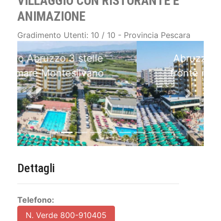
VILLAGGIO CON RISTORANTE E
ANIMAZIONE
Gradimento Utenti: 10 / 10 - Provincia Pescara
Abruzzo: Hotel/Villaggio
fronte mare con Piscina e
animazione
Previous
Next
Dettagli
Telefono:
N. Verde 800-910405