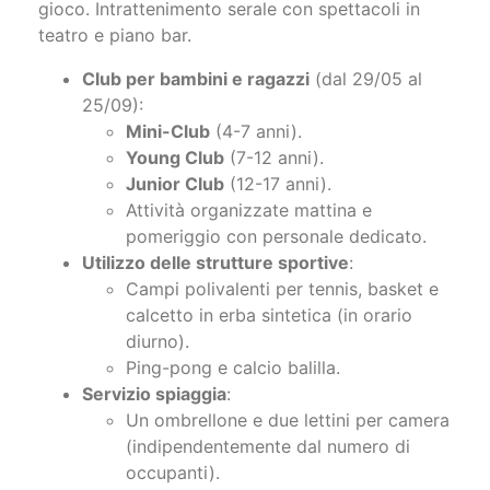
Animazione e intrattenimento
: Programma
giornaliero con attività sportive, di svago e
gioco. Intrattenimento serale con spettacoli in
teatro e piano bar.
Club per bambini e ragazzi
(dal 29/05 al
25/09):
Mini-Club
(4-7 anni).
Young Club
(7-12 anni).
Junior Club
(12-17 anni).
Attività organizzate mattina e
pomeriggio con personale dedicato.
Utilizzo delle strutture sportive
:
Campi polivalenti per tennis, basket e
calcetto in erba sintetica (in orario
diurno).
Ping-pong e calcio balilla.
Servizio spiaggia
:
Un ombrellone e due lettini per camera