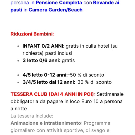
pasti
in
Camera Garden/Beach
18.09-25.09:
7 notti
da
1160/1230 euro
a
persona in
Pensione Completa
con
Bevande ai
pasti
in
Camera Garden/Beach
Riduzioni Bambini:
INFANT 0/2 ANNI
: gratis in culla hotel (su
richiesta) pasti inclusi
3 letto 0/6 anni:
gratis
4/5 letto 0-12 anni:
-50 % di sconto
3/4/5 letto dai 12 anni:
-30 % di sconto
TESSERA CLUB (DAI 4 ANNI IN POI):
Settimanale
obbligatoria da pagare in loco Euro 10 a persona
a notte
La tessera Include: