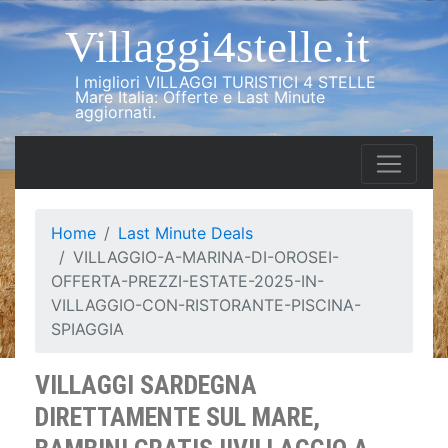
Villaggi4stelle.it
I migliori VILLAGGI TURISTICI 4 STELLE
Mare Italia: Offerte e Last Minute
aggiornati.
Home
Last Minute Deals
VILLAGGIO-A-MARINA-DI-OROSEI-
OFFERTA-PREZZI-ESTATE-2025-IN-
VILLAGGIO-CON-RISTORANTE-PISCINA-
SPIAGGIA
VILLAGGI SARDEGNA
DIRETTAMENTE SUL MARE,