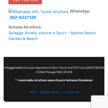
346-7347069
W
hatsApp
392-6237120
Scheda Struttura:
Spiagge dorate, piscine e Sport - Marina Resort
Garden & Beach
Villaggi4stelle.it è una creazione di Olos Travel srls PG P.iva 03591760545
CCIAA Perugia REA 30336
* I nomi delle strutture sono di pura fantasia Disclaimer
Home
Villaggi turistici
Last Minute