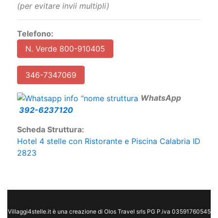
(per evitare invii multipli)
Telefono:
N. Verde 800-910405
346-7347069
W
hatsApp
392-6237120
Scheda Struttura:
Hotel 4 stelle con Ristorante e Piscina Calabria ID
2823
Villaggi4stelle.it è una creazione di Olos Travel srls PG P.iva 03591760545