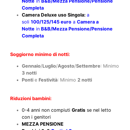
Notte
in
B&B/Mezza Pensione/Pensione
Completa
Camera Deluxe uso Singola:
a
soli
100/125/145 euro
a
Camera a
Notte
in
B&B/Mezza Pensione/Pensione
Completa
Soggiorno minimo di notti:
Gennaio
/
Luglio
/
Agosto
/
Settembre
: Minimo
3 notti
Ponti
e
Festività
: Minimo
2 notti
Riduzioni bambini:
0-4 anni non compiuti
Gratis
se nel letto
con i genitori
MEZZA PENSIONE