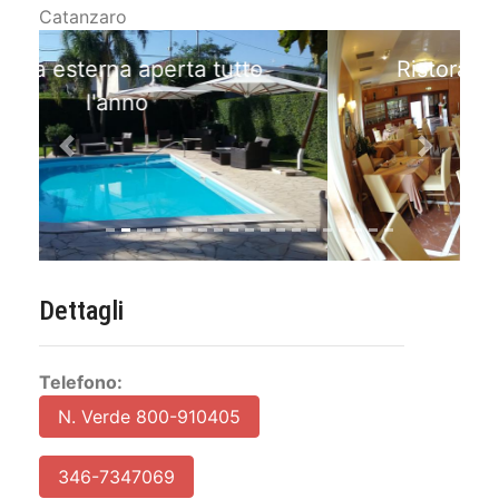
Catanzaro
Ristorante con menù tipico
Previous
Next
Dettagli
Telefono:
N. Verde 800-910405
346-7347069