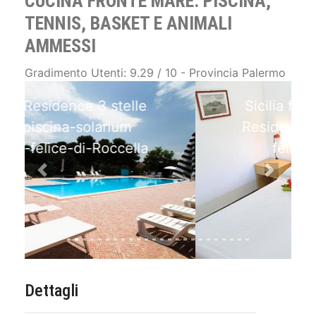
CUCINA FRONTE MARE: PISCINA,
TENNIS, BASKET E ANIMALI
AMMESSI
Gradimento Utenti: 9.29 / 10 - Provincia Palermo
Sicilia formula-aparthotel
Residence 3 telle Campo-
felice-di-roccella
Previous
Next
Dettagli