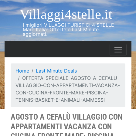
Villaggi4stelle.it
I migliori VILLAGGI TURISTICI 4 STELLE
Mare Italia: Offerte e Last Minute
aggiornati.
Home
Last Minute Deals
OFFERTA-SPECIALE-AGOSTO-A-CEFALU-
VILLAGGIO-CON-APPARTAMENTI-VACANZA-
CON-CUCINA-FRONTE-MARE-PISCINA-
TENNIS-BASKET-E-ANIMALI-AMMESSI
AGOSTO A CEFALÙ VILLAGGIO CON
APPARTAMENTI VACANZA CON