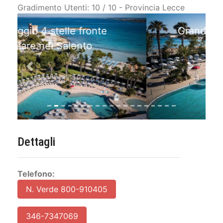
Gradimento Utenti: 10 / 10 - Provincia Lecce
Grande Piscina in Villaggio
fronte mare
Previous
Next
Dettagli
Telefono:
N. Verde 800-910405
346-7347069