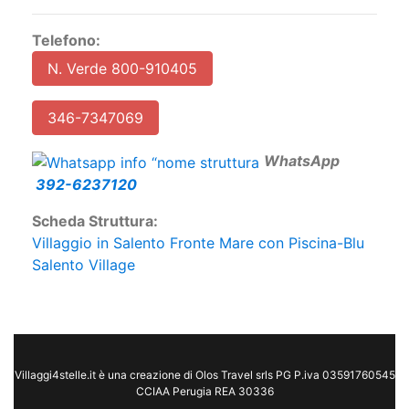
Telefono:
N. Verde 800-910405
346-7347069
W
hatsApp
392-6237120
Scheda Struttura:
Villaggio in Salento Fronte Mare con Piscina-Blu
Salento Village
Villaggi4stelle.it è una creazione di Olos Travel srls PG P.iva 03591760545
CCIAA Perugia REA 30336