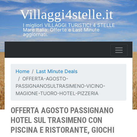
Villaggi4stelle.it
I migliori VILLAGGI TURISTICI 4 STELLE
Mare Italia: Offerte e Last Minute
aggiornati.
Home
Last Minute Deals
OFFERTA-AGOSTO-
PASSIGNANOSULTRASIMENO-VICINO-
MAGIONE-TUORO-HOTEL-PIZZERIA
OFFERTA AGOSTO PASSIGNANO
HOTEL SUL TRASIMENO CON
PISCINA E RISTORANTE, GIOCHI