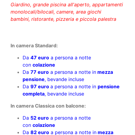
bambini, ristorante, pizzeria e piccola palestra
In camera Standard:
Da
47 euro
a persona a notte
con
colazione
Da
77 euro
a persona a notte in
mezza
pensione
, bevande incluse
Da
97 euro
a persona a notte in
pensione
completa
, bevande incluse
In camera Classica con balcone:
Da
52 euro
a persona a notte
con
colazione
Da
82 euro
a persona a notte in
mezza
pensione
, bevande incluse
Da
102 euro
a persona a notte in
pensione