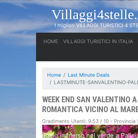
Villaggi4stelle.
I migliori VILLAGGI TURISTICI 4 STE
(current)
(c
HOME
VILLAGGI TURISTICI IN ITALIA
Home
Last Minute Deals
LASTMINUTE-SANVALENTINO-PAL
WEEK END SAN VALENTINO A
ROMANTICA VICINO AL MAR
Gradimento Utenti: 9.53 / 10 - Provincia
A