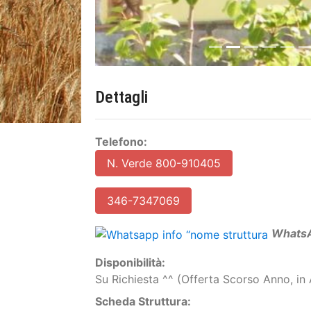
Dettagli
Telefono:
N. Verde 800-910405
346-7347069
W
hats
Disponibilità:
Su Richiesta ^^ (Offerta Scorso Anno, i
Scheda Struttura: