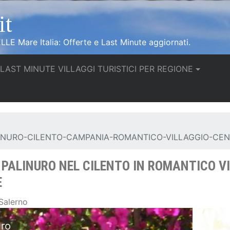
it
LLE Mare Italia: Offerte e Last Minute aggiornati.
urrent)
LAST MINUTE VILLAGGI TURISTICI PER REGIONE
INURO-CILENTO-CAMPANIA-ROMANTICO-VILLAGGIO-CE
 PALINURO NEL CILENTO IN ROMANTICO V
E
 Salerno
ppartamenti ideali per famiglie, Villaggio Palinu