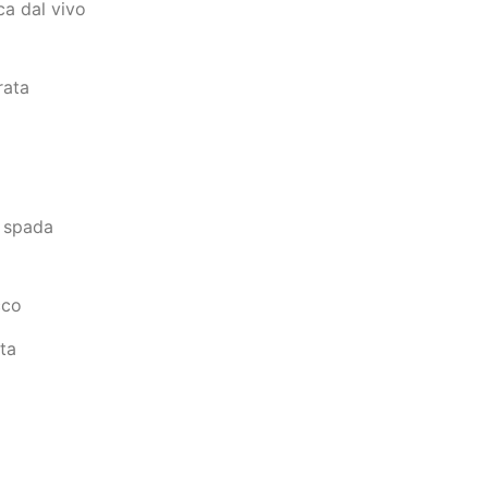
a dal vivo
rata
e spada
cco
ta