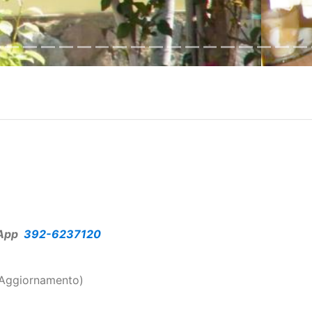
App
392-6237120
n Aggiornamento)