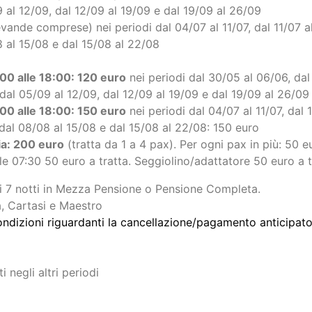
 in spiaggia che devono essere confermati e pagati sul post
no dal 30/05 al 26/09.
 in spiaggia che devono essere confermati e pagati sul post
vande comprese) nei periodi dal 30/05 al 06/06, dal 6/06 al
 al 12/09, dal 12/09 al 19/09 e dal 19/09 al 26/09
vande comprese) nei periodi dal 04/07 al 11/07, dal 11/07 al
8 al 15/08 e dal 15/08 al 22/08
:00 alle 18:00: 120 euro
nei periodi dal 30/05 al 06/06, dal
dal 05/09 al 12/09, dal 12/09 al 19/09 e dal 19/09 al 26/09
:00 alle 18:00: 150 euro
nei periodi dal 04/07 al 11/07, dal 1
 dal 08/08 al 15/08 e dal 15/08 al 22/08: 150 euro
ia: 200 euro
(tratta da 1 a 4 pax). Per ogni pax in più: 50 e
alle 07:30 50 euro a tratta. Seggiolino/adattatore 50 euro a t
i 7 notti in Mezza Pensione o Pensione Completa.
, Cartasi e Maestro