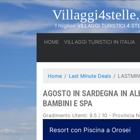
Villaggi4stelle.
I migliori VILLAGGI TURISTICI 4 STE
(current)
(c
HOME
VILLAGGI TURISTICI IN ITALIA
Home
Last Minute Deals
LASTMIN
AGOSTO IN SARDEGNA IN ALB
BAMBINI E SPA
Gradimento Utenti: 9.5 / 10 - Provincia 