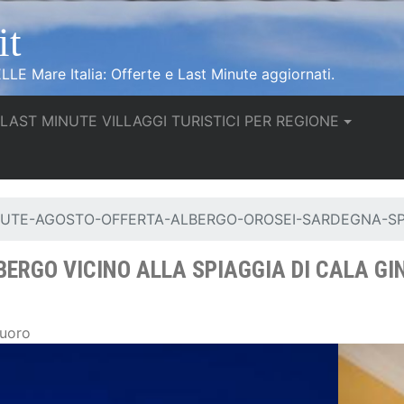
it
LLE Mare Italia: Offerte e Last Minute aggiornati.
urrent)
LAST MINUTE VILLAGGI TURISTICI PER REGIONE
UTE-AGOSTO-OFFERTA-ALBERGO-OROSEI-SARDEGNA-SPA
ERGO VICINO ALLA SPIAGGIA DI CALA GI
Nuoro
Junior Suite Albergo 4 stelle ad Orosei