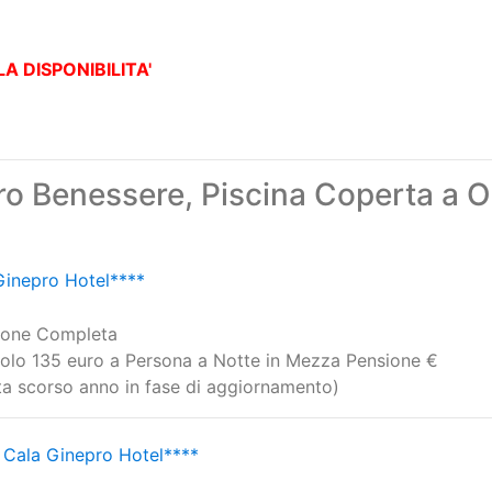
ondizioni riguardanti la cancellazione/pagamento anticipato
i negli altri periodi
A DISPONIBILITA'
o Benessere, Piscina Coperta a O
Ginepro Hotel****
ione Completa