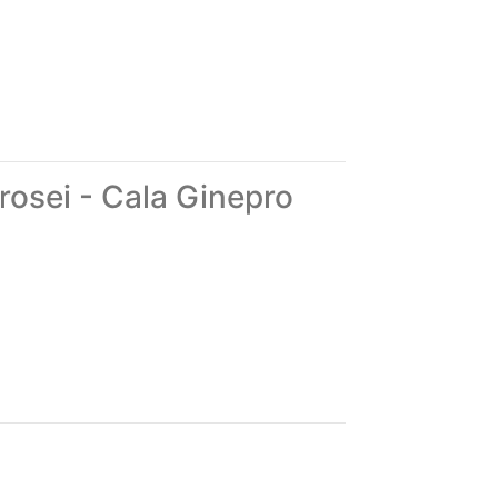
 cambiano in base al tipo di alloggio
rosei - Cala Ginepro