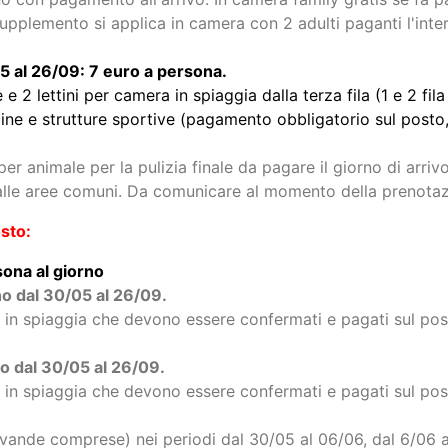
era classic e superior gratis. In presenza di un altro bambi
o con pagamento all'arrivo. In camera family gratis se fa par
pplemento si applica in camera con 2 adulti paganti l'inter
5 al 26/09: 7 euro a persona.
e 2 lettini per camera in spiaggia dalla terza fila (1 e 2 f
ine e strutture sportive (pagamento obbligatorio sul posto,
er animale per la pulizia finale da pagare il giorno di arr
 dalle aree comuni. Da comunicare al momento della prenota
sto:
ona al giorno
no dal 30/05 al 26/09.