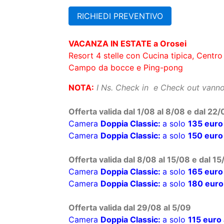
Disponibilità:
Su Richiesta ^^ (Offerta scorso anno in 
Scheda Struttura:
Centro Benessere, Piscina Coperta a Oro
RICHIEDI PREVENTIVO
VACANZA IN ESTATE a Orosei
Resort 4 stelle con Cucina tipica, Centr
Campo da bocce e Ping-pong
NOTA:
I Ns. Check in e Check out vann
Offerta valida dal 1/08 al 8/08 e dal 22
Camera
Doppia Classic:
a solo
135 euro
Camera
Doppia Classic:
a solo
150 euro