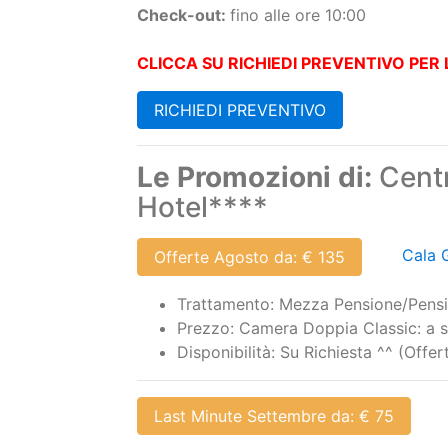
Cancellazione/pagamento anticipato:
c
MINIMUM STAY
- Fino al 06/06 e dal 12/09: 3 notti, 7 nott
Check-in:
dalle ore 16:00
Check-out:
fino alle ore 10:00
CLICCA SU RICHIEDI PREVENTIVO PER L
RICHIEDI PREVENTIVO
Le Promozioni di:
Centr
Hotel****
Cala 
Offerte Agosto da: € 135
Trattamento: Mezza Pensione/Pens