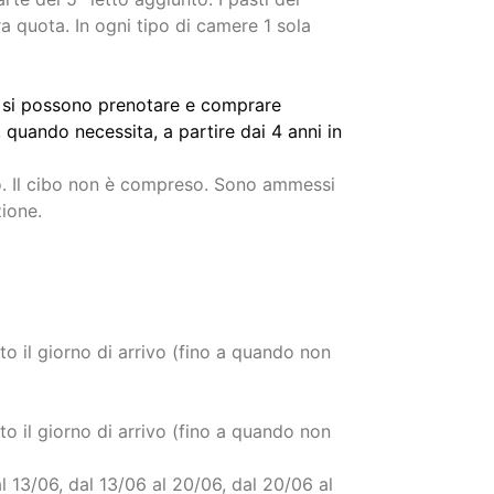
no 02/09 anni che occupa il 3° letto per
te del 5° letto aggiunto. I pasti del
a quota. In ogni tipo di camere 1 sola
ila si possono prenotare e comprare
 quando necessita, a partire dai 4 anni in
ivo. Il cibo non è compreso. Sono ammessi
zione.