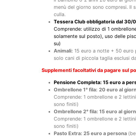
Camera Singola: 40%
Camera Superior: 30 euro
Camera Family: 40 euro
Culla 0-2 anni non compiuti:
in cam
il bambino 0-2 anni 20 euro al giorn
menù del giorno sono compresi. Il su
culla.
Tessera Club obbligatoria dal 30/0
Comprende: utilizzo di 1 ombrellone 
solamente sul posto), uso delle pisc
su)
Animali:
15 euro a notte + 50 euro p
solo cani di piccola taglia esclusi
Supplementi facoltativi da pagare sul po
Pensione Completa: 15 euro a pers
Ombrellone 1° fila:
20 euro al gior