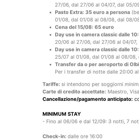
Comprende: 1 ombrellone e 2 lettini
sono finiti)
Ombrellone 2° fila: 15 euro al gior
Comprende: 1 ombrellone e 2 lettini
sono finiti)
Pasto Extra: 25 euro a persona
(be
27/06, dal 27/06 al 04/07, dal 05/09
Pasto Extra: 35 euro a persona
(be
01/08, dal 01/08 al 08/08, dal 08/0
Cena del 15/08: 65 euro
Day use in camera classic dalle 10
20/06 al 27/06, dal 27/06 al 04/07, 
Day use in camera classic dalle 10
25/07 al 01/08, dal 01/08 al 08/08,
Transfer da o per aeroporto di Olb
Per i transfer di notte dalle 20:00 
Tariffe:
si intendono per soggiorni minim
Carte di credito accettate:
Maestro, Visa