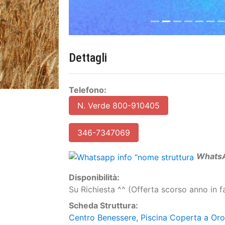
Dettagli
Telefono:
N. Verde 800-910405
346-7347069
W
hats