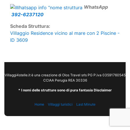
346-7347069
W
hatsApp
392-6237120
Scheda Struttura:
Villaggio Residence vicino al mare con 2 Piscine -
ID 3609
Villaggi4stelle.it è una creazione di Olos Travel srls PG P.iva 03591760545
CCIAA Perugia REA 30336
* I nomi delle strutture sono di pura fantasia Disclaimer
Home
Villaggi turistici
Last Minute