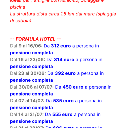
Last Minute Vacanza a Metaponto vicino Matera
Hotel Residence con Camere e Appartamenti
ideali per Famiglie con Miniclub, Spiaggia e
piscina
La struttura dista circa 1.5 km dal mare (spiaggia
di sabbia)
-- FORMULA HOTEL --
Dal
9 al 16/06:
Da
312 euro
a persona in
pensione completa
Dal
16 al 23/06:
Da
314 euro
a persona in
pensione completa
Dal
23 al 30/06:
Da
392 euro
a persona in
pensione completa
Dal
30/06 al 07/07:
Da
450 euro
a persona in
pensione completa
Dal
07 al 14/07:
Da
535 euro
a persona in
pensione completa