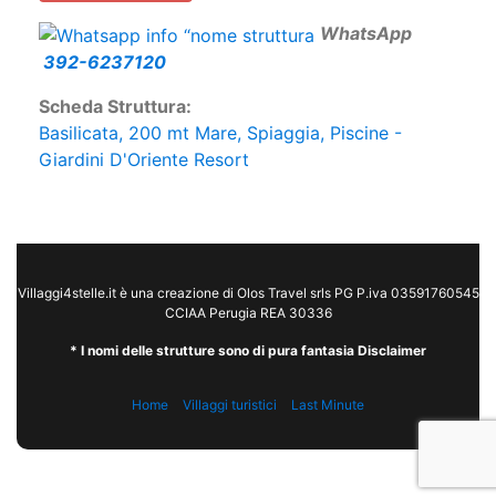
W
hatsApp
392-6237120
Scheda Struttura:
Basilicata, 200 mt Mare, Spiaggia, Piscine -
Giardini D'Oriente Resort
Villaggi4stelle.it è una creazione di Olos Travel srls PG P.iva 03591760545
CCIAA Perugia REA 30336
* I nomi delle strutture sono di pura fantasia Disclaimer
Home
Villaggi turistici
Last Minute