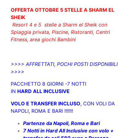
OFFERTA OTTOBRE 5 STELLE A SHARM EL
SHEIK
Resort 4 e 5 stelle a Sharm el Sheik con
Spiaggia privata, Piscine, Ristoranti, Centri
Fitness, area giochi Bambini
>>>> AFFRETTATI, POCHI POSTI DISPONIBILI
>>>>
PACCHETTO 8 GIORNI -7 NOTTI
IN
HARD ALL INCLUSIVE
VOLO E TRANSFER INCLUSO
, CON VOLI DA
NAPOLI, ROMA E BARI !!!!!!!
Partenze da Napoli, Roma e Bari
7 Notti in Hard All Inclusive con volo +
transfer da soli 589 euro a Persona