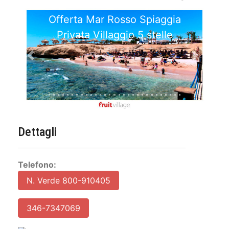
ggia
Offerta Sharm El Sheikh
lle
Avventure Deserto Relax
Previous
Next
Dettagli
Telefono:
N. Verde 800-910405
346-7347069