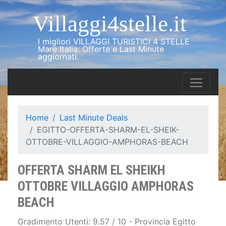
Villaggi4stelle.it
I migliori VILLAGGI TURISTICI 4 STELLE
Mare Italia: Offerte e Last Minute
aggiornati.
Home
Last Minute Deals
EGITTO-OFFERTA-SHARM-EL-SHEIK-
OTTOBRE-VILLAGGIO-AMPHORAS-BEACH
OFFERTA SHARM EL SHEIKH
OTTOBRE VILLAGGIO AMPHORAS
BEACH
Gradimento Utenti: 9.57 / 10 - Provincia Egitto