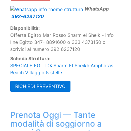
W
hatsApp
392-6237120
Disponibilità:
Offerta Egitto Mar Rosso Sharm el Sheik - info
line Egitto 347- 8891600 o 333 4373150 o
scrivici al numero 392 6237120
Scheda Struttura:
SPECIALE EGITTO: Sharm El Sheikh Amphoras
Beach Villaggio 5 stelle
RICHIEDI PREVENTIVO
Prenota Oggi — Tante
modalità di soggiorno a
prezzi Super: prenota e