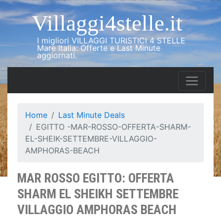
Villaggi4stelle.it
I migliori VILLAGGI TURISTICI 4 STELLE
Mare Italia: Offerte e Last Minute
aggiornati.
Home
Last Minute Deals
EGITTO -MAR-ROSSO-OFFERTA-SHARM-
EL-SHEIK-SETTEMBRE-VILLAGGIO-
AMPHORAS-BEACH
MAR ROSSO EGITTO: OFFERTA
SHARM EL SHEIKH SETTEMBRE
VILLAGGIO AMPHORAS BEACH