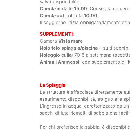
Il soggiorno inizia obbligatoriamente con
SUPPLEMENTI
:
Camera
Vista mare
Nolo telo spiaggia/piscina
– su disponibil
Noleggio culla
: 70 € a settimana (accett
Animali Ammessi:
con supplemento di 10
La Spiaggia
La struttura è affacciata direttamente sul
esaurimento disponibilità, attiguo alla spi
L’ingresso in acqua, caratterizzato da 
sacchi di juta riempiti di sabbia che facil
Per chi preferisce la sabbia, è disponibil
ogni camera, su prenotazione e fino a esa
impiantare autonomamente.