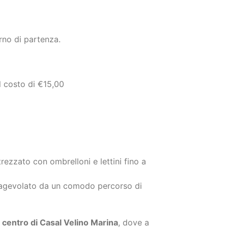
orno di partenza.
al costo di €15,00
ttrezzato con ombrelloni e lettini fino a
e agevolato da un comodo percorso di
 centro di Casal Velino Marina
, dove a
ta 1 ombrellone e 2 spiaggine, da