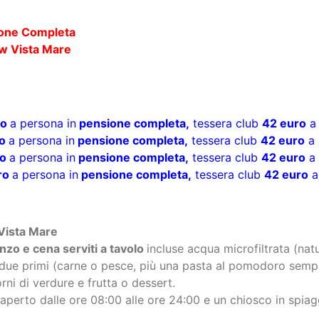
ro
a persona in
pensione completa,
tessera club
42 euro
a 
ro
a persona in
pensione completa,
tessera club
42 euro
a 
ro
a persona in
pensione completa,
tessera club
42 euro
a 
uro
a persona in
pensione completa,
tessera club
42 euro
a
Vista Mare
nzo e cena serviti a tavolo
incluse acqua microfiltrata (nat
 due primi (carne o pesce, più una pasta al pomodoro sempr
i di verdure e frutta o dessert.
aperto dalle ore 08:00 alle ore 24:00 e un chiosco in spiagg
o
a persona comprende: