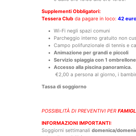
Wi-Fi negli spazi comuni
Parcheggio interno gratuito non cu
Campo polifunzionale di tennis e ca
Animazione per grandi e piccoli
Servizio spiaggia con 1 ombrellone 
Accesso alla piscina panoramica.
€2,00 a persona al giorno, i bambin
Tassa di soggiorno
POSSIBILITÀ DI PREVENTIVI PER
FAMIGL
INFORMAZIONI IMPORTANTI:
Soggiorni settimanali
domenica/domeni
salvo disponibilità.
Check-in
dalle
15.00
. Consegna camere 
Check-out
entro le
10.00
.