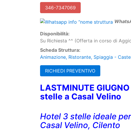
W
hats
Disponibilità:
Su Richiesta ^^ (Offerta in corso di Agg
Scheda Struttura:
Animazione, Ristorante, Spiaggia - Caste
RICHIEDI PREVENTIVO
LASTMINUTE GIUGNO I
stelle a Casal Velino
Hotel 3 stelle ideale pe
Casal Velino, Cilento
PACCHETTI A PERSONA
7 Notti in Pen
Sistemazione in camera
Doppia Bungalo