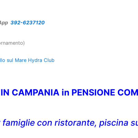
App
392-6237120
iornamento)
llo sul Mare Hydra Club
N CAMPANIA in PENSIONE COMP
r famiglie con ristorante, piscina s
sione Completa
w Vista Mare