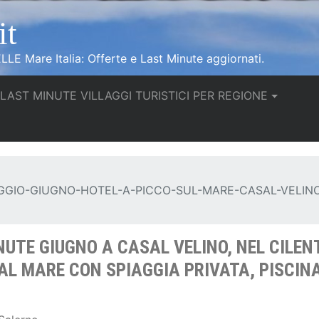
it
LLE Mare Italia: Offerte e Last Minute aggiornati.
urrent)
LAST MINUTE VILLAGGI TURISTICI PER REGIONE
GIO-GIUGNO-HOTEL-A-PICCO-SUL-MARE-CASAL-VELINO
TE GIUGNO A CASAL VELINO, NEL CILENT
AL MARE CON SPIAGGIA PRIVATA, PISCIN