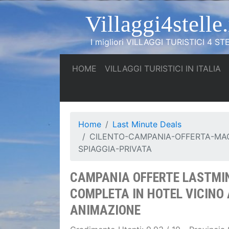
Villaggi4stelle.
I migliori VILLAGGI TURISTICI 4 STE
(current)
(c
HOME
VILLAGGI TURISTICI IN ITALIA
Home
Last Minute Deals
CILENTO-CAMPANIA-OFFERTA-MAG
SPIAGGIA-PRIVATA
CAMPANIA OFFERTE LASTMINU
COMPLETA IN HOTEL VICINO 
ANIMAZIONE