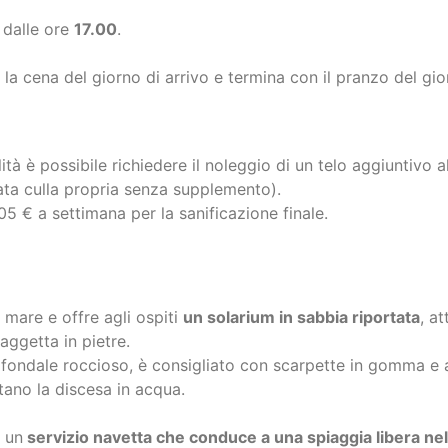
 la cena del giorno di arrivo e termina con il pranzo del gi
ità è possibile richiedere il noleggio di un telo aggiuntivo 
ata culla propria senza supplemento).
5 € a settimana per la sanificazione finale.
 mare e offre agli ospiti
un solarium in sabbia riportata
, a
aggetta in pietre.
un fondale roccioso, è consigliato con scarpette in gomma 
itano la discesa in acqua.
e un
servizio navetta che conduce a una spiaggia libera nel
urimento disponibilità, vengono forniti in dotazione gratui