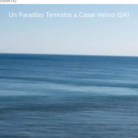
 Salerno
Ristorante e Lounge Bar Sul Mare a CasalVelin