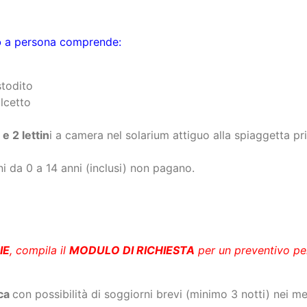
stodito
lcetto
e 2 lettin
i a camera nel solarium attiguo alla spiaggetta pri
i da 0 a 14 anni (inclusi) non pagano.
IE
, compila il
MODULO DI RICHIESTA
per un preventivo per
ca
con possibilità di soggiorni brevi (minimo 3 notti) nei m
dalle ore
17.00
.