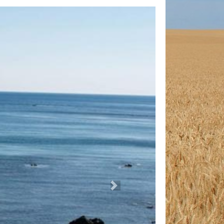
o
Next