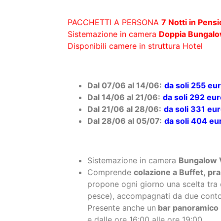
Disponibili camere in struttura Hotel
Dal 07/06 al 14/06:
da soli 255 eu
Dal 14/06 al 21/06:
da soli 292 eu
Dal 21/06 al 28/06:
da soli 331 eu
Dal 28/06 al 05/07:
da soli 404 e
Sistemazione in camera
Bungalow 
Comprende
colazione a Buffet, pra
propone ogni giorno una scelta tra
pesce), accompagnati da due contorn
Presente anche un
bar panoramico
e dalle ore 16:00 alle ore 19:00.
Supplementi Obbligatori:
Tessera Club
da pagare in loco:
42 eur