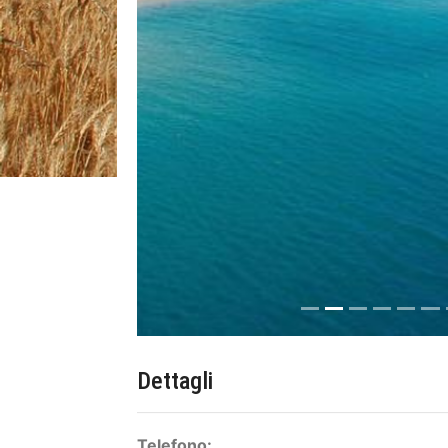
Dettagli
Telefono:
N. Verde 800-910405
346-7347069