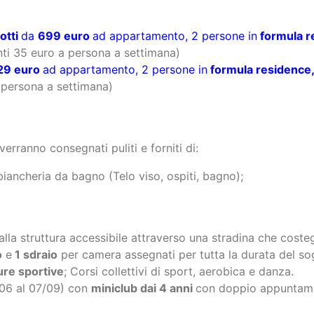
29 euro
ad appartamento, 2 persone in
formula residence
 persona a settimana)
anno consegnati puliti e forniti di:
 biancheria da bagno (Telo viso, ospiti, bagno);
alla struttura accessibile attraverso una stradina che costeg
o
e
1 sdraio
per camera assegnati per tutta la durata del s
ure sportive
; Corsi collettivi di sport, aerobica e danza.
/06 al 07/09) con
miniclub dai 4 anni
con doppio appuntame
o in tutti i periodi tranne dal 27 luglio al 24 agosto in cui 