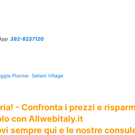
App
392-6237120
ggia Piscina- Seliani Village
ia! - Confronta i prezzi e rispar
lo con Allwebitaly.it
rovi sempre qui e le nostre consul
igliore per te e la tua Famiglia!!