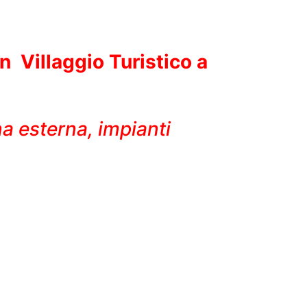
 Villaggio Turistico a
na esterna, impianti
esidence,
tessera club inclusa
con