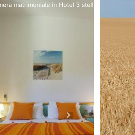
na
Next