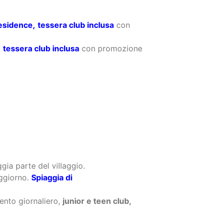
,
tessera club inclusa
con promozione
gia parte del villaggio.
oggiorno.
Spiaggia di
nto giornaliero,
junior e teen club,
costa € 20 al giorno.