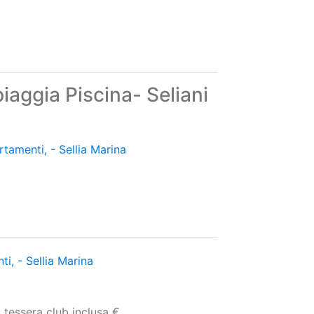
iaggia Piscina- Seliani
rtamenti, - Sellia Marina
i, - Sellia Marina
 tessera club inclusa €
artamenti, - Sellia Marina