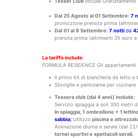
Dal 01 al 8 Settembre:
7 notti
da
4
prenota prima (altrimenti 35 euro a
La tariffa include:
FORMULA RESIDENCE Gli appartamenti verr
Il primo kit di biancheria da letto e
Stoviglie e pentolame per cucinare
Tessera club (dai 4 anni) include:
Servizio spiaggia a soli 300 metri d
In spiaggia, 1 ombrellone + 1 lettin
sabbia;
Utilizzo
piscina e attrezzat
Animazione diurna e serale (dal 22
tornei sportivi e spettacoli serali.
Extra:
Ombrellone Prima Fila:
€ 15 al giorn