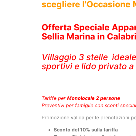
Offerta Speciale Appar
Sellia Marina in Calabr
Villaggio 3 stelle ideal
sportivi e lido privato
Tariffe per
Monolocale 2 persone
Preventivi per famiglie con sconti specia
Promozione valida per le prenotazioni 
Sconto del 10% sulla tariffa
Tesser Club
incluse Gratuitamente
Dal 25 Agosto al 01 Settembre:
7 n
promozione prenota prima (altrimen