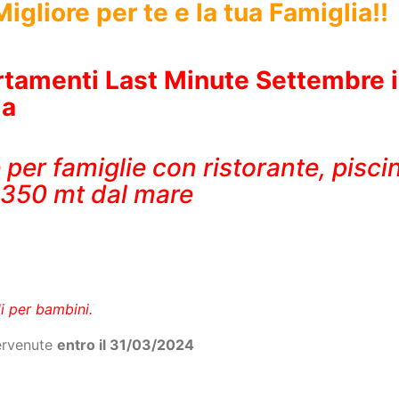
tamenti Last Minute Settembre in
ia
e per famiglie con ristorante, pisci
 a 350 mt dal mare
li per bambini.
pervenute
entro il 31/03/2024
otti
da
699 euro
ad appartamento, 2 persone in
formula r
ti 35 euro a persona a settimana)