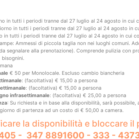
giorno in tutti i periodi tranne dal 27 luglio al 24 agosto in c
no in tutti i periodi tranne dal 27 luglio al 24 agosto in cui 
ampe: Ammessi di piccola taglia non nei luoghi comuni. Ad
da segnalare alla prenotazione). Comprende pulizia con prod
 bisognini.
timana
nale
€ 50 per Monolocale. Escluso cambio biancheria
ttimanale
: (facoltativa) € 15,00 a persona
settimanale
: (facoltativa) € 15,00 a persona
agno infrasettimanale
: (facoltativa) € 25,00 a persona
nza
: Su richiesta e in base alla disponibilità, sarà possibile,
 il giorno di partenza ad un costo di € 50,00 a camera.
icare la disponibilità e bloccare i
910405 - 347 8891600 - 333 - 43
MESSAGGIO: 392 - 6237120