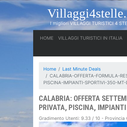
Villaggi4stelle.
I migliori VILLAGGI TURISTICI 4 STE
(current)
(c
HOME
VILLAGGI TURISTICI IN ITALIA
Home
Last Minute Deals
CALABRIA-OFFERTA-FORMULA-RES
PISCINA-IMPIANTI-SPORTIVI-350-MT
CALABRIA: OFFERTA SETTEM
PRIVATA, PISCINA, IMPIANTI
Gradimento Utenti: 9.33 / 10 - Provincia