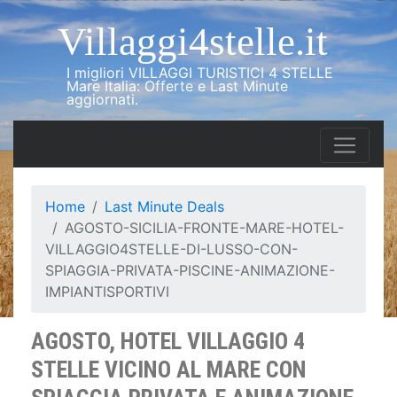
Villaggi4stelle.it
I migliori VILLAGGI TURISTICI 4 STELLE
Mare Italia: Offerte e Last Minute
aggiornati.
Home
Last Minute Deals
AGOSTO-SICILIA-FRONTE-MARE-HOTEL-
VILLAGGIO4STELLE-DI-LUSSO-CON-
SPIAGGIA-PRIVATA-PISCINE-ANIMAZIONE-
IMPIANTISPORTIVI
AGOSTO, HOTEL VILLAGGIO 4
STELLE VICINO AL MARE CON