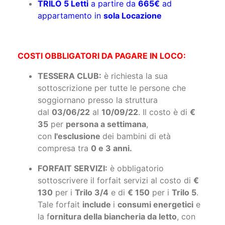
TRILO 5 Letti
a partire da
665€
ad
appartamento in
sola Locazione
COSTI OBBLIGATORI DA PAGARE IN LOCO:
TESSERA CLUB:
è richiesta la sua
sottoscrizione per tutte le persone che
soggiornano presso la struttura
dal
03/06/22
al
10/09/22
. Il costo è di
€
35
per
persona a settimana
,
con
l'esclusione
dei bambini di età
compresa tra
0 e 3 anni.
FORFAIT SERVIZI:
è obbligatorio
sottoscrivere il forfait servizi al costo di
€
130
per i
Trilo 3/4
e di
€ 150
per i
Trilo 5
.
Tale forfait
include
i
consumi energetici
e
la f
ornitura della biancheria da letto
, con