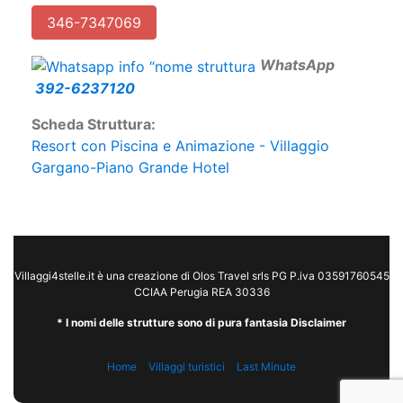
346-7347069
W
hatsApp
392-6237120
Scheda Struttura:
Resort con Piscina e Animazione - Villaggio
Gargano-Piano Grande Hotel
Villaggi4stelle.it è una creazione di Olos Travel srls PG P.iva 03591760545
CCIAA Perugia REA 30336
* I nomi delle strutture sono di pura fantasia Disclaimer
Home
Villaggi turistici
Last Minute