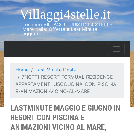
Villaggi4stelle.it
I migliori VILLAGGI TURISTICI 4 STELLE
Mare Italia: Offerte e Last Minute
aggiornati.
Home
Last Minute Deals
7NOTTI-RESORT-FORMUAL-RESIDENCE-
APPARTAMENTI-USOCUCINA-CON-PISCINA-
E-ANIMAZIONI-VICINO-AL-MARE
LASTMINUTE MAGGIO E GIUGNO IN
RESORT CON PISCINA E
ANIMAZIONI VICINO AL MARE,