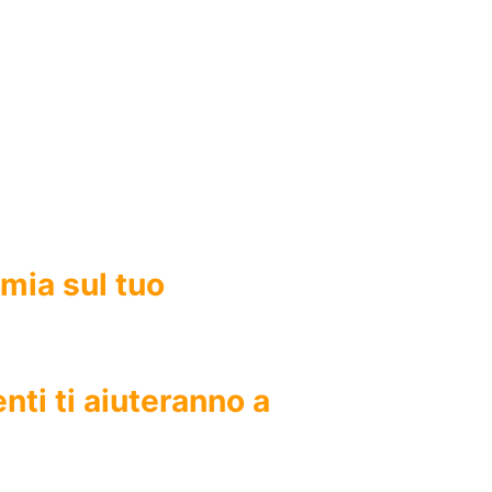
rmia sul tuo
enti ti aiuteranno a
 dal Parco Nazionale della Sila
e ad
e strategica vicina a bellissimi
percorsi