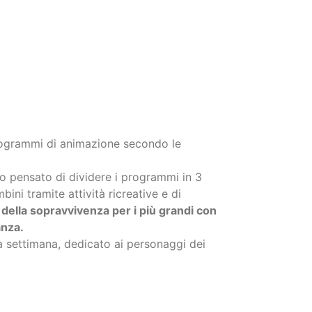
rogrammi di animazione secondo le
mo pensato di dividere i programmi in 3
mbini tramite attività ricreative e di
ta della sopravvivenza per i più grandi con
anza.
a settimana, dedicato ai personaggi dei
l prezzo promozionale!
73150 - 346 - 7347069