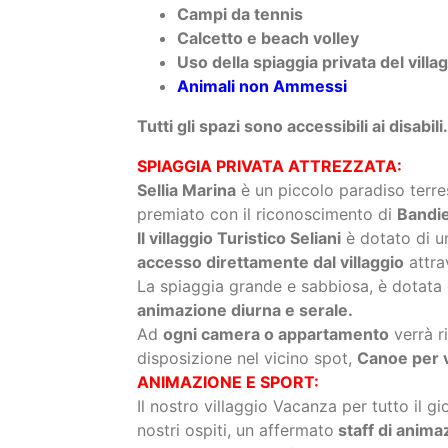
Tutti gli spazi sono accessibili ai disabili.
SPIAGGIA PRIVATA ATTREZZATA:
Sellia Marina
è un piccolo paradiso terre
premiato con il riconoscimento di
Bandie
Il villaggio Turistico Seliani
è dotato di u
accesso direttamente dal villaggio
attra
La spiaggia grande e sabbiosa, è dotata
animazione diurna e serale.
Ad
ogni camera o appartamento
verrà r
disposizione nel vicino spot,
Canoe per 
ANIMAZIONE E SPORT:
Il nostro villaggio Vacanza per tutto il g
nostri ospiti, un affermato
staff di anima
dance e show serali.
Da noi troverai:
Attività sportive (tornei di beach 