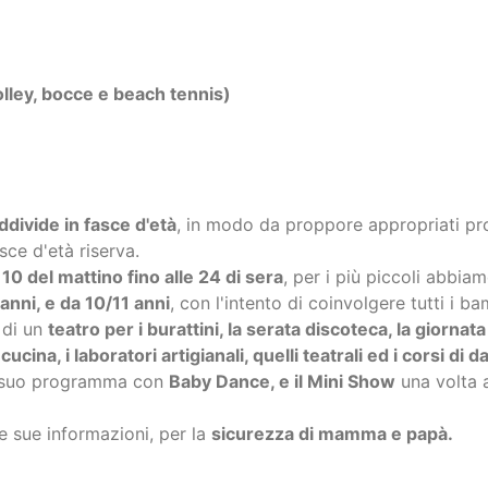
divide in fasce d'età
, in modo da proppore appropriati p
asce d'età riserva.
e
10 del mattino fino alle 24 di sera
, per i più piccoli abbia
 anni, e da 10/11 anni
, con l'intento di coinvolgere tutti i ba
 di un
teatro per i burattini, la serata discoteca, la giorna
 cucina, i laboratori artigianali, quelli teatrali ed i corsi di d
 suo programma con
Baby Dance, e il Mini Show
una volta 
e sue informazioni, per la
sicurezza di mamma e papà.
icare la disponibilità e bloccare i
910405 - 347 8891600 - 333 - 43