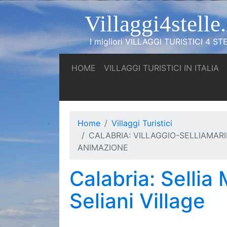
Villaggi4stelle.
I migliori VILLAGGI TURISTICI 4 STE
(current)
(c
HOME
VILLAGGI TURISTICI IN ITALIA
Home
Villaggi Turistici
CALABRIA: VILLAGGIO-SELLIAMAR
ANIMAZIONE
Calabria: Sellia
Seliani Village