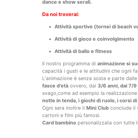
Attività di gioco e coinvolgimento
Attività di ballo e fitness
​Il nostro programma di
animazione si sud
capacità i gusti e le attitudini che ogni f
L'animazione è senza sosta e parte dall
fasce d'età
ovvero, dai
3/6 anni, dai 7/9
svago,come ad esempio la realizzazione
notte in tenda, i giochi di ruolo, i corsi di
Ogni sera inoltre il
Mini Club
conclude il
cartoni e film più famosi.
Card bambino
personalizzata con tutte l
Contattaci ora
per verif
Infoline Italia: 800 