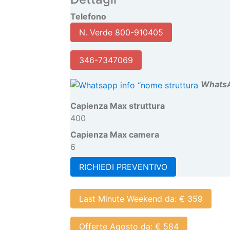
346-7347069
W
hats
Capienza Max struttura
400
Capienza Max camera
6
RICHIEDI PREVENTIVO
Last Minute Weekend da: € 359
Offerte Agosto da: € 584
Last Minute Settembre da: € 467