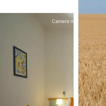
na
Next