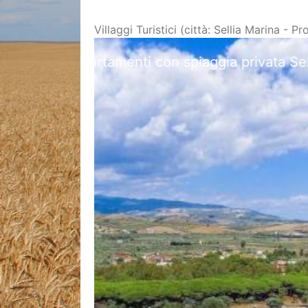
Villaggi Turistici (città: Sellia Marina - 
C
Previous