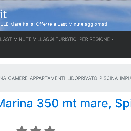
it
LLE Mare Italia: Offerte e Last Minute aggiornati.
urrent)
LAST MINUTE VILLAGGI TURISTICI PER REGIONE
INA-CAMERE-APPARTAMENTI-LIDOPRIVATO-PISCINA-IMPI
 Marina 350 mt mare, Sp