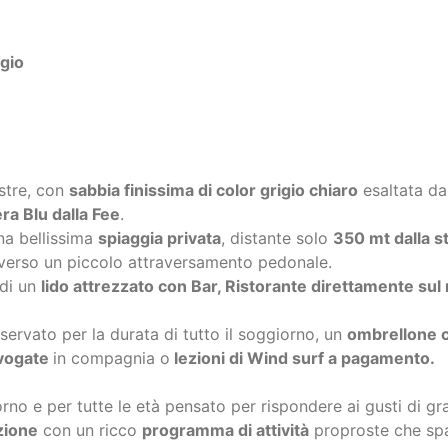
stre, con
sabbia finissima di color grigio chiaro
esaltata dai
ra Blu dalla Fee
.
na bellissima
spiaggia privata
, distante solo
350 mt dalla s
verso un piccolo attraversamento pedonale.
 di un
lido attrezzato con Bar, Ristorante direttamente sul m
iservato per la durata di tutto il soggiorno, un
ombrellone co
vogate
in compagnia o
lezioni di Wind surf a pagamento.
iorno e per tutte le età pensato per rispondere ai gusti di g
zione
con un ricco
programma di attività
proproste che sp
volley, bocce e beach tennis)