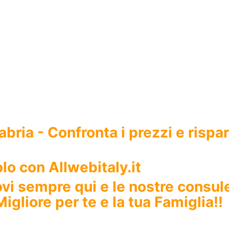
bria - Confronta i prezzi e rispa
lo con Allwebitaly.it
rovi sempre qui e le nostre consul
igliore per te e la tua Famiglia!!
la
costa Jonica in Calabria a Sellia Marina
a meno di
un'ora
raffico quotidiano e
a soli 350 mt dal mare
, in una posizion