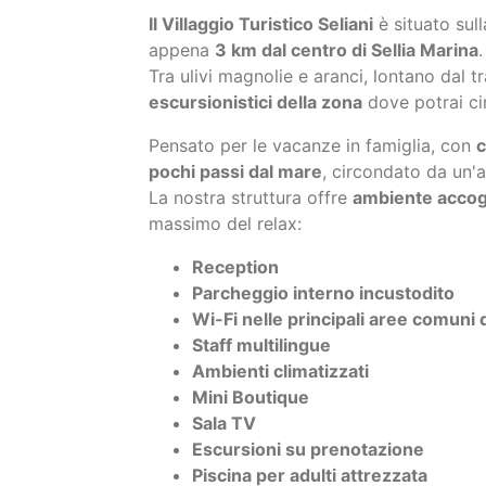
escursionistici della zona
dove potrai ci
Pensato per le vacanze in famiglia, con
c
pochi passi dal mare
, circondato da un'
La nostra struttura offre
ambiente accogli
massimo del relax:
Reception
Parcheggio interno incustodito
Wi-Fi nelle principali aree comuni d
Staff multilingue
Ambienti climatizzati
Mini Boutique
Sala TV
Escursioni su prenotazione
Piscina per adulti attrezzata
Campi da tennis
Calcetto e beach volley
Uso della spiaggia privata del villa
Animali non Ammessi